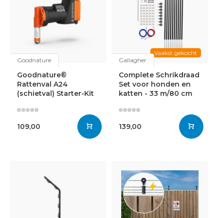
Vaakst gekocht
Goodnature
Gallagher
Goodnature®
Complete Schrikdraad
Rattenval A24
Set voor honden en
(schietval) Starter-Kit
katten - 33 m/80 cm
109,00
139,00