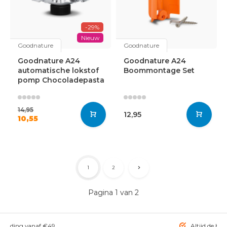
-29%
Nieuw
Goodnature
Goodnature
Goodnature A24
Goodnature A24
automatische lokstof
Boommontage Set
pomp Chocoladepasta
14,95
12,95
10,55
1
2
Pagina 1 van 2
rzending vanaf €49
Altijd de bes