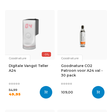
-9%
Goodnature
Goodnature
Digitale Vangst Teller
Goodnature CO2
A24
Patroon voor A24 val -
30 pack
54,99
109,00
49,95