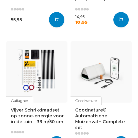
14,95
55,95
10,55
Gallagher
Goodnature
Vijver Schrikdraadset
Goodnature®
op zonne-energie voor
Automatische
in de tuin - 33 m/50 cm
Muizenval – Complete
set