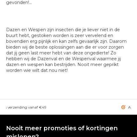
gevonden!...
Dazen en Wespen zijn insecten die je liever niet in de
buurt hebt, gestoken worden is zeer vervelend en
bovendien erg pijnlijk en kan zelfs gevaarlijk zijn. Daarom
bieden wij de beste oplossingen aan die er voor zorgen
dat jij geen last meer hebt van deze ongedierte! Zo
hebben wij de Dazenval en de Wespenval waarmee jij
dazen en wespen kan bestrijden. Nooit meer geprikt
worden wie wilt dat nou niet!
rzending vanaf €49
Altijd de bes
Nooit meer promoties of kortingen
mislopen?