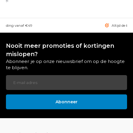
rzending vanaf €49
Altijd de bes
Nooit meer promoties of kortingen
mislopen?
Abonneer je op onze nieuwsbrief om op de hoogte
te blijven.
Abonneer