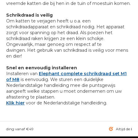
vreemde katten die bij hen in de tuin of moestuin komen.
Schrikdraad is veilig
Om katten te verjagen heeft u o.a. een
schrikdraadapparaat en schrikdraad nodig. Het apparaat
zorgt voor spanning op het draad. Als poezen het
schrikdraad raken krijgen ze een klein schokje.
Ongevaarlijk, maar genoeg om respect af te
dwingen. Het gebruik van schrikdraad is veilig voor mens
en dier!
Snel en eenvoudig installeren
Installeren van
Elephant complete schrikdraad set M1
of M8
is eenvoudig. We sturen een duidelijke
Nederlandstalige handleiding mee die puntsgewijs
aangeeft welke stappen u moet ondernemen om uw
afrastering te plaatsen.
Klik hier
voor de Nederlandstalige handleiding.
rzending vanaf €49
Altijd de bes