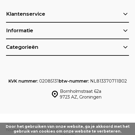
Klantenservice
Informatie
Categorieën
KVK nummer:
02085131
btw-nummer:
NL813370711B02
Bornholmstraat 62a
9723 AZ, Groningen
© OnlineSchrikdraad.nl - De beste oplossingen om dieren in de tuin te
Door het gebruiken van onze website, ga je akkoord met het
houden of uit de tuin te weren.
gebruik van cookies om onze website te verbeteren.
Sitemap