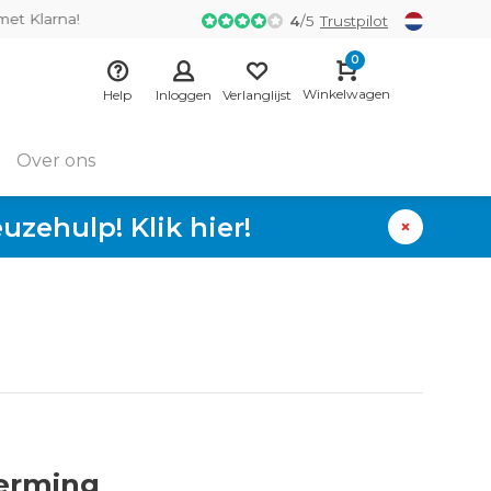
 Klarna!
4
/
5
Trustpilot
0
Winkelwagen
Help
Inloggen
Verlanglijst
Over ons
zehulp! Klik hier!
erming