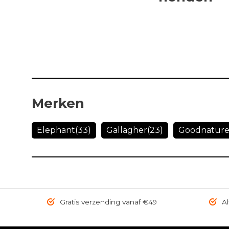
Merken
Elephant
(33)
Gallagher
(23)
Goodnatur
Gratis verzending vanaf €49
Al