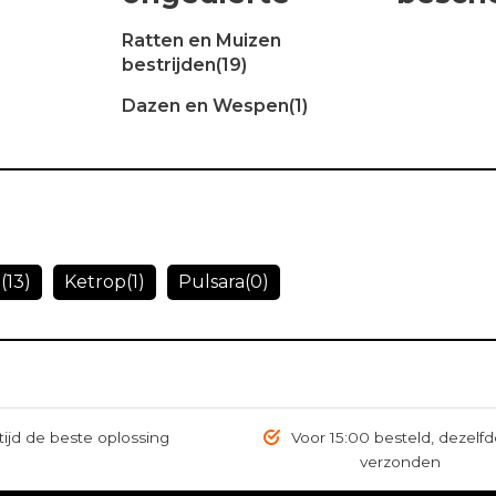
Ratten en Muizen
bestrijden
(19)
Dazen en Wespen
(1)
e
(13)
Ketrop
(1)
Pulsara
(0)
tijd de beste oplossing
Voor 15:00 besteld, dezelf
verzonden