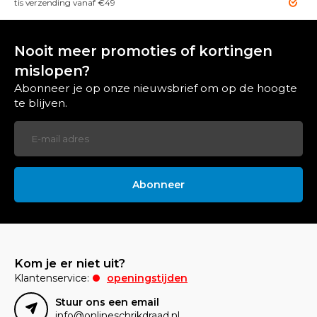
erzending vanaf €49
Altijd de b
Nooit meer promoties of kortingen
mislopen?
Abonneer je op onze nieuwsbrief om op de hoogte
te blijven.
Abonneer
Kom je er niet uit?
Klantenservice:
openingstijden
Stuur ons een email
info@onlineschrikdraad.nl