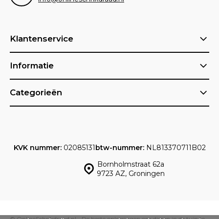
Klantenservice
Informatie
Categorieën
KVK nummer:
02085131
btw-nummer:
NL813370711B02
Bornholmstraat 62a
9723 AZ, Groningen
© OnlineSchrikdraad.nl - De beste oplossingen om dieren in de tuin te