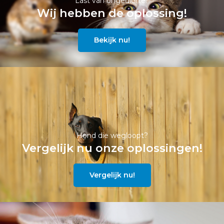
Last van ongedierte?
Wij hebben de oplossing!
Bekijk nu!
Hond die wegloopt?
Vergelijk nu onze oplossingen!
Vergelijk nu!