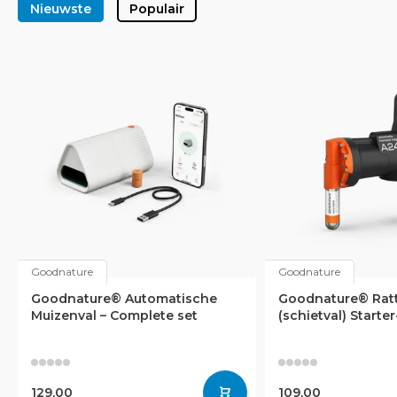
Nieuwste
Populair
Goodnature
Goodnature
Goodnature® Automatische
Goodnature® Rat
Muizenval – Complete set
(schietval) Starter
129,00
109,00