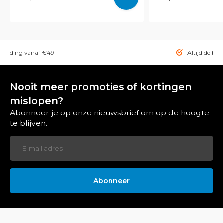
rzending vanaf €49
Altijd de bes
Nooit meer promoties of kortingen
mislopen?
Abonneer je op onze nieuwsbrief om op de hoogte
te blijven.
Abonneer