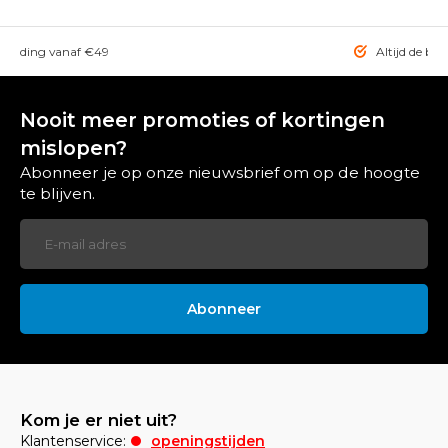
rzending vanaf €49
Altijd de bes
Nooit meer promoties of kortingen
mislopen?
Abonneer je op onze nieuwsbrief om op de hoogte
te blijven.
Abonneer
Kom je er niet uit?
Klantenservice:
openingstijden