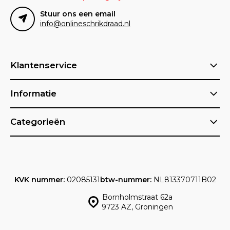
Stuur ons een email
info@onlineschrikdraad.nl
Klantenservice
Informatie
Categorieën
KVK nummer:
02085131
btw-nummer:
NL813370711B02
Bornholmstraat 62a
9723 AZ, Groningen