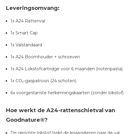
Leveringsomvang:
1x A24 Rattenval
1x Smart Cap
1x Valstandaard
1x A24 Boomhouder + schroeven
1x A24 Lokstofcartridge voor 6 maanden (notenpasta)
1x CO₂-gaspatroon (24 schoten)
6x voorgestanste herkenningskaarten (zonder lokstof)
Hoe werkt de A24-rattenschietval van
Goodnature®?
De gerichte lokstof trekt de knaagdieren naar de val