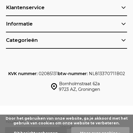
Klantenservice
Informatie
Categorieën
KVK nummer:
02085131
btw-nummer:
NL813370711B02
Bornholmstraat 62a
9723 AZ, Groningen
© OnlineSchrikdraad.nl - De beste oplossingen om dieren in de tuin te
Door het gebruiken van onze website, ga je akkoord met het
houden of uit de tuin te weren.
gebruik van cookies om onze website te verbeteren.
Sitemap