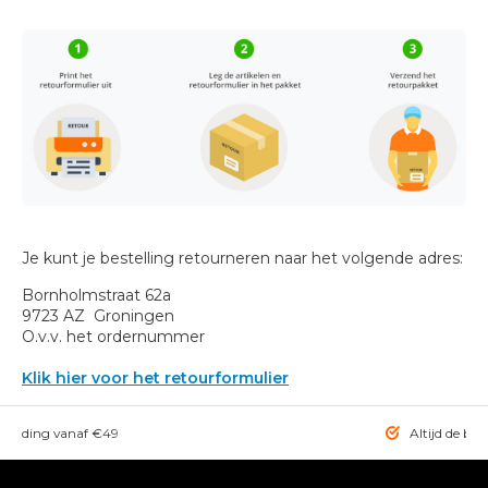
Je kunt je bestelling retourneren naar het volgende adres:
Bornholmstraat 62a
9723 AZ Groningen
O.v.v. het ordernummer
Klik hier voor het retourformulier
rzending vanaf €49
Altijd de bes