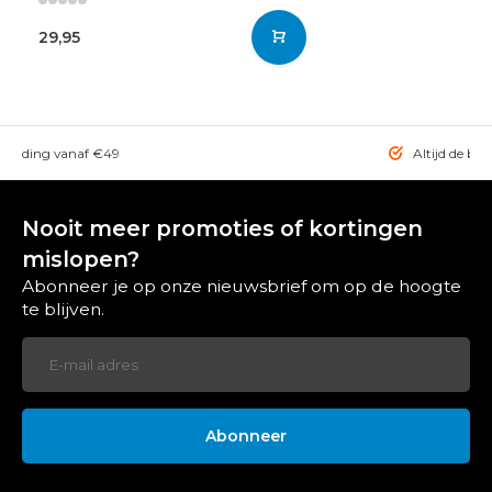
29,95
rzending vanaf €49
Altijd de bes
Nooit meer promoties of kortingen
mislopen?
Abonneer je op onze nieuwsbrief om op de hoogte
te blijven.
Abonneer