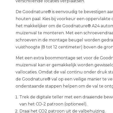
verschillende locaties verplaatsen.
De Goodnature® is eenvoudig te bevestigen aa
houten paal. Kies bij voorkeur een oppervlakte di
het makkelijker om de Goodnature® A24 automa
muizenval te monteren. Met een schroevendra
schroeven in de montage beugel worden gedraa
vuisthoogte (8 tot 12 centimeter) boven de gro
Met een extra boommontage set voor de Goodn
muizenval kan er gemakkelijk worden gewisseld
vallocaties. Omdat de val continu onder druk sta
de Goodnature® val op een veilige manier te ve
onderstaande stappen helpen om de val te ont
Trek de digitale teller met een draaiende bew
van het CO-2 patroon (optioneel).
Draai het CO2 patroon uit de valbehuizing.