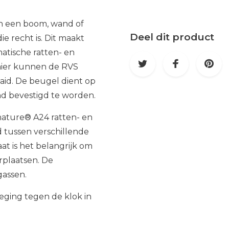
n een boom, wand of
Deel dit product
e recht is. Dit maakt
tische ratten- en
aier kunnen de RVS
id. De beugel dient op
nd bevestigd te worden.
ature® A24 ratten- en
 tussen verschillende
at is het belangrijk om
rplaatsen. De
gassen.
eging tegen de klok in