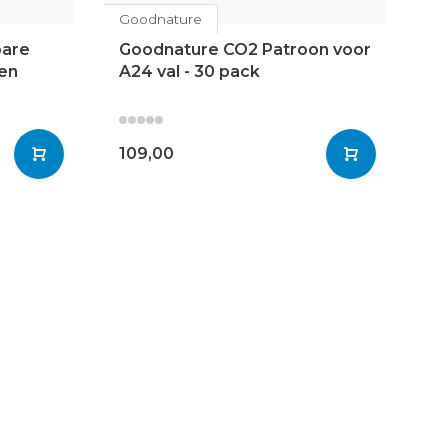
Goodnature
Go
bare
Goodnature CO2 Patroon voor
G
gen
A24 val - 30 pack
l
14
109,00
1