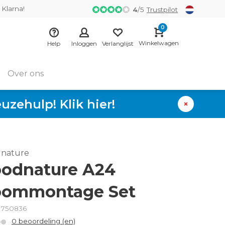
 Klarna!
4
/
5
Trustpilot
0
Winkelwagen
Help
Inloggen
Verlanglijst
Over ons
zehulp! Klik hier!
nature
odnature A24
ommontage Set
: 750836
0 beoordeling (en)