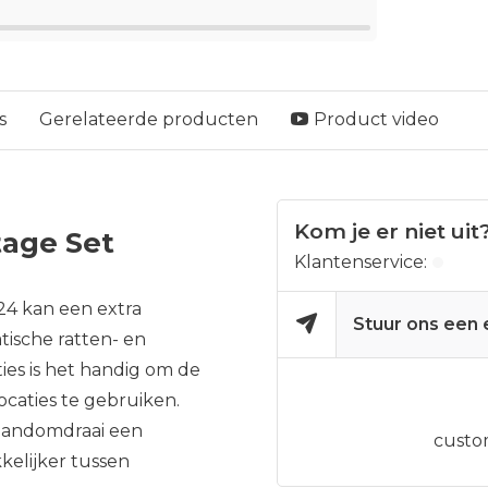
s
Gerelateerde producten
Product video
Kom je er niet uit
age Set
Klantenservice:
4 kan een extra
Stuur ons een 
sche ratten- en
es is het handig om de
ocaties te gebruiken.
handomdraai een
custo
kelijker tussen