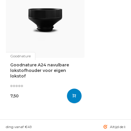
Goodnature
Goodnature A24 navulbare
lokstofhouder voor eigen
lokstof
7,50
rzending vanaf €49
Altijd de bes