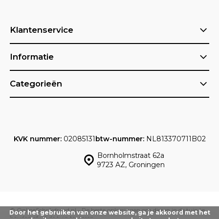
Klantenservice
Informatie
Categorieën
KVK nummer:
02085131
btw-nummer:
NL813370711B02
Bornholmstraat 62a
9723 AZ, Groningen
© OnlineSchrikdraad.nl - De beste oplossingen om dieren in de tuin te
Door het gebruiken van onze website, ga je akkoord met het
houden of uit de tuin te weren.