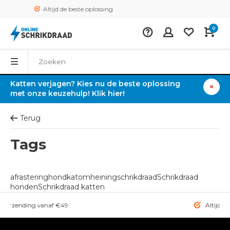
Altijd de beste oplossing
0
Katten verjagen? Kies nu de beste oplossing
met onze keuzehulp! Klik hier!
Terug
Tags
afrastering
hond
kat
omheining
schrikdraad
Schrikdraad
honden
Schrikdraad katten
rzending vanaf €49
Altijd de bes