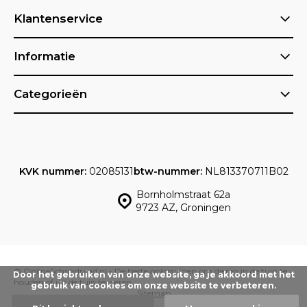
Klantenservice
Informatie
Categorieën
KVK nummer:
02085131
btw-nummer:
NL813370711B02
Bornholmstraat 62a
9723 AZ, Groningen
© OnlineSchrikdraad.nl - De beste oplossingen om dieren in de tuin te
Door het gebruiken van onze website, ga je akkoord met het
houden of uit de tuin te weren.
gebruik van cookies om onze website te verbeteren.
Sitemap