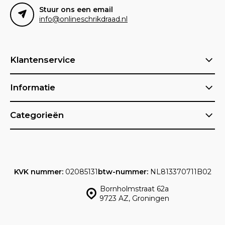
Stuur ons een email
info@onlineschrikdraad.nl
Klantenservice
Informatie
Categorieën
KVK nummer:
02085131
btw-nummer:
NL813370711B02
Bornholmstraat 62a
9723 AZ, Groningen