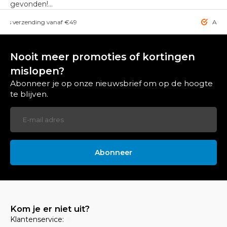
gevonden!...
rzending vanaf €49
Altijd de bes
Nooit meer promoties of kortingen
mislopen?
Abonneer je op onze nieuwsbrief om op de hoogte
te blijven.
Abonneer
Kom je er niet uit?
Klantenservice: