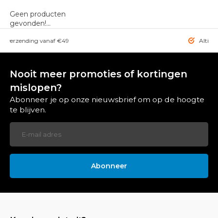
Geen producten
gevonden!...
rzending vanaf €49
Altijd de bes
Nooit meer promoties of kortingen
mislopen?
Abonneer je op onze nieuwsbrief om op de hoogte
te blijven.
Abonneer