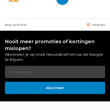
10,55
rzending vanaf €49
Altijd de bes
Nooit meer promoties of kortingen
mislopen?
Abonneer je op onze nieuwsbrief om op de hoogte
te blijven.
Abonneer