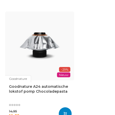
-29%
Nieuw
Goodnature
Goodnature A24 automatische
lokstof pomp Chocoladepasta
14,95