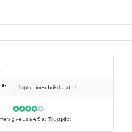
 e-
info@onlineschrikdraad.nl
mers give us a
4
/
5
at
Trustpilot