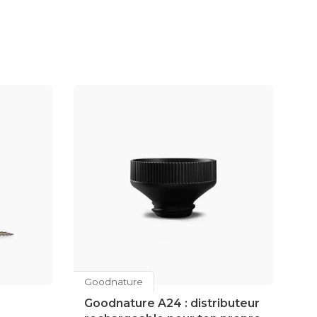
Goodnature
Go
Goodnature A24 : distributeur
C