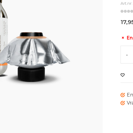
Art.nr
17,9
En
-
En
Vr