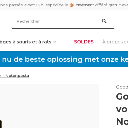
de passée avant 15 h, expédiée le jour même
Paiement différé gratuit av
èges à souris et à rats
SOLDES
À propos d
 nu de beste oplossing met onze keu
 - Notenpasta
Good
Go
vo
No