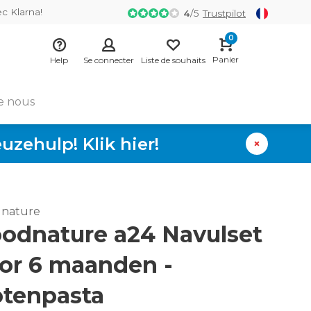
ec Klarna!
4
/
5
Trustpilot
0
Panier
Help
Se connecter
Liste de souhaits
e nous
zehulp! Klik hier!
nature
odnature a24 Navulset
or 6 maanden -
tenpasta