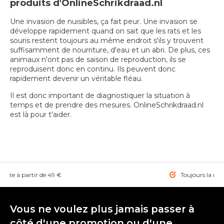
produits d'OnlineSchrikdraad.nl
Une invasion de nuisibles, ça fait peur. Une invasion se
développe rapidement quand on sait que les rats et les
souris restent toujours au même endroit s'ils y trouvent
suffisamment de nourriture, d'eau et un abri. De plus, ces
animaux n'ont pas de saison de reproduction, ils se
reproduisent donc en continu. Ils peuvent donc
rapidement devenir un véritable fléau.
Il est donc important de diagnostiquer la situation à
temps et de prendre des mesures. OnlineSchrikdraad.nl
est là pour t'aider.
tuite à partir de 49 €
Toujours la mei
Vous ne voulez plus jamais passer à
côté d'une promotion ou d'une