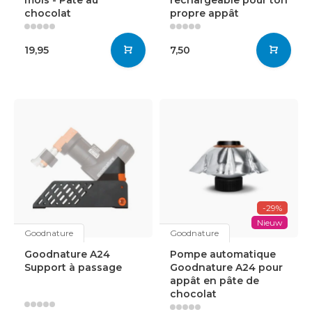
mois - Pâte au
rechargeable pour ton
chocolat
propre appât
19,95
7,50
-29%
Nieuw
Goodnature
Goodnature
Goodnature A24
Pompe automatique
Support à passage
Goodnature A24 pour
appât en pâte de
chocolat