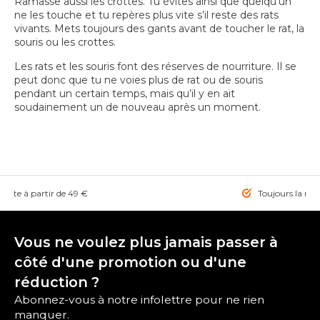
Ramasse aussi les crottes. Tu évites ainsi que quelqu’un
ne les touche et tu repères plus vite s’il reste des rats
vivants. Mets toujours des gants avant de toucher le rat, la
souris ou les crottes.
Les rats et les souris font des réserves de nourriture. Il se
peut donc que tu ne voies plus de rat ou de souris
pendant un certain temps, mais qu’il y en ait
soudainement un de nouveau après un moment.
tuite à partir de 49 €
Toujours la mei
Vous ne voulez plus jamais passer à
côté d'une promotion ou d'une
réduction ?
Abonnez-vous à notre infolettre pour ne rien
manquer.