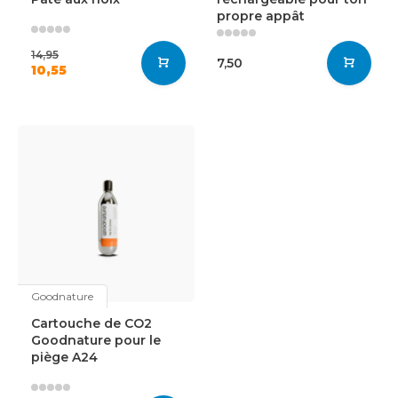
propre appât
14,95
7,50
10,55
Goodnature
Cartouche de CO2
Goodnature pour le
piège A24