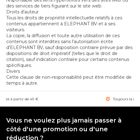
responsable des liens hypertextes vers des sites web ou
des services de tiers figurant sur le site web.
Droits d'auteur
Tous les droits de propriété intellectuelle relatifs à ces
contenus appartiennent à ELEPHANT BV et à ses
visiteurs.
La copie, la diffusion et toute autre utilisation de ces
contenus sont interdites sans l'autorisation écrite
d'ELEPHANT BV, sauf disposition contraire prévue par des
dispositions de droit impératif (telles que le droit de
citation), sauf indication contraire pour certains contenus
spécifiques.
Divers
Cette clause de non-responsabilité peut être modifiée de
temps à autre.
tuite à partir de 49 €
Toujours la mei
Vous ne voulez plus jamais passer à
côté d'une promotion ou d'une
réduction ?