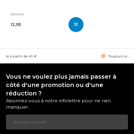
12,95
tuite à partir de 49 €
Toujours la mei
Vous ne voulez plus jamais passer à
côté d'une promotion ou d'une
réduction ?
Abonnez-vous à notre infolettre pour ne rien
manquer.