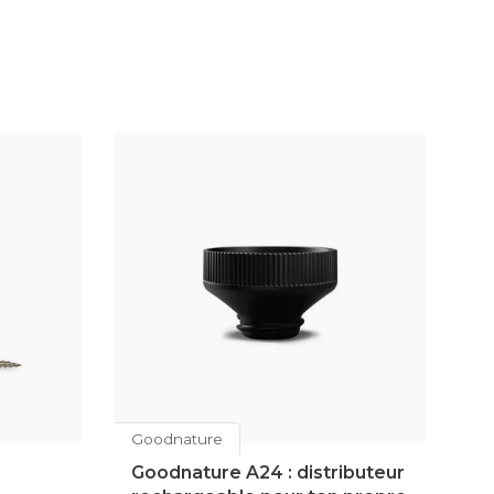
Goodnature
Go
Goodnature A24 : distributeur
P