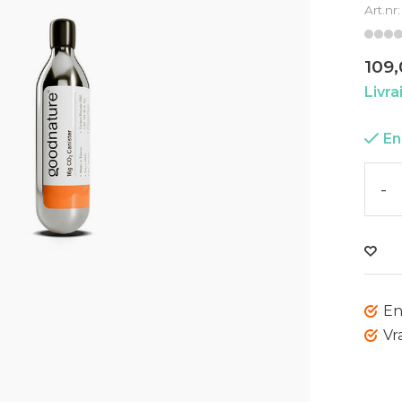
Art.nr
109
Livra
En
-
En
Vr