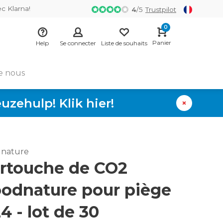
ec Klarna!
4
/
5
Trustpilot
0
Panier
Help
Se connecter
Liste de souhaits
e nous
zehulp! Klik hier!
nature
rtouche de CO2
odnature pour piège
4 - lot de 30