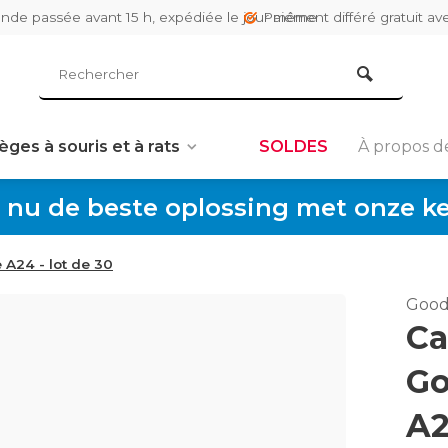
de passée avant 15 h, expédiée le jour même
Paiement différé gratuit av
èges à souris et à rats
SOLDES
À propos d
 nu de beste oplossing met onze keu
A24 - lot de 30
Good
Ca
Go
A2