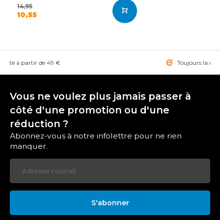
14,95
10,55
tuite à partir de 49 €
Toujours la mei
Vous ne voulez plus jamais passer à
côté d'une promotion ou d'une
réduction ?
Abonnez-vous à notre infolettre pour ne rien
manquer.
S'abonner