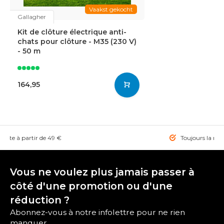
Vaakst gekocht
Gallagher
Kit de clôture électrique anti-
chats pour clôture - M35 (230 V)
- 50 m
164,95
tuite à partir de 49 €
Toujours la mei
Vous ne voulez plus jamais passer à
côté d'une promotion ou d'une
réduction ?
Abonnez-vous à notre infolettre pour ne rien
manquer.