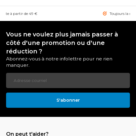
tuite à partir de 49 €
Toujours la mei
Vous ne voulez plus jamais passer à
côté d'une promotion ou d'une
réduction ?
Abonnez-vous à notre infolettre pour ne rien
manquer.
S'abonner
On peut t'aider?