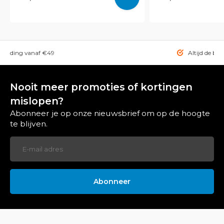
rzending vanaf €49
Altijd de bes
Nooit meer promoties of kortingen
mislopen?
Abonneer je op onze nieuwsbrief om op de hoogte
te blijven.
Abonneer