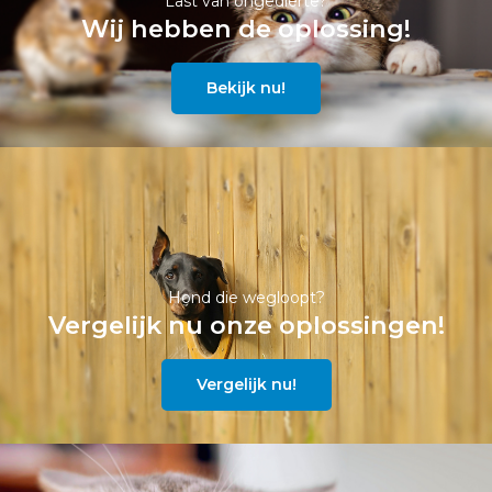
Last van ongedierte?
Wij hebben de oplossing!
Bekijk nu!
Hond die wegloopt?
Vergelijk nu onze oplossingen!
Vergelijk nu!