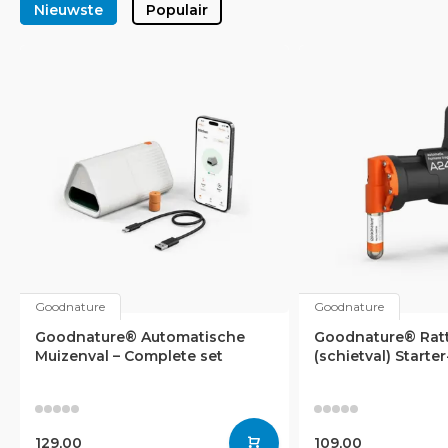
Nieuwste
Populair
Goodnature
Goodnature
Goodnature® Automatische
Goodnature® Rat
Muizenval – Complete set
(schietval) Starter
129,00
109,00