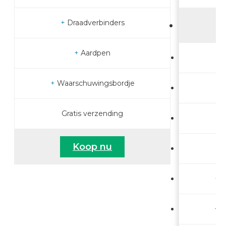
+
Draadverbinders
+
Aardpen
+
Waarschuwingsbordje
Gratis verzending
Koop nu
+
W
+
1