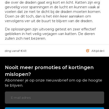
die over de draden gaat erg kort en licht. Katten zijn erg
gevoelig voor spanningen in de lucht en kunnen vaak al
voelen dat ze niet te dicht bij de draden moeten komen.
Doen ze dit toch, dan is het één keer aanraken om
vervolgens ver uit de buurt te blijven van de draden.
De oplossingen zijn uitvoerig getest en zeer effectief
gebleken in het veilig verjagen van katten. De dieren
zullen zich niet bezeren.
rzending vanaf €49
Altijd de bes
Nooit meer promoties of kortingen
mislopen?
Abonneer je op onze nieuwsbrief om op de hoogte
te blijven.