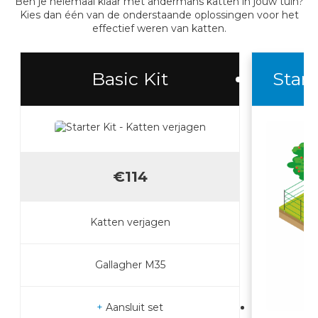
Ben je helemaal klaar met andermans katten in jouw tuin?
Kies dan één van de onderstaande oplossingen voor het
effectief weren van katten.
Basic Kit
Start
€114
Katten verjagen
Gallagher M35
+
Aansluit set