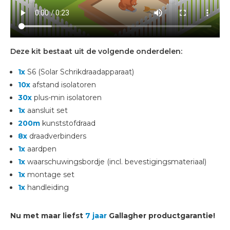
Deze kit bestaat uit de volgende onderdelen:
1x
S6 (Solar Schrikdraadapparaat)
10x
afstand isolatoren
30x
plus-min isolatoren
1x
aansluit set
200m
kunststofdraad
8x
draadverbinders
1x
aardpen
1x
waarschuwingsbordje (incl. bevestigingsmateriaal)
1x
montage set
1x
handleiding
Nu met maar liefst
7 jaar
Gallagher productgarantie!