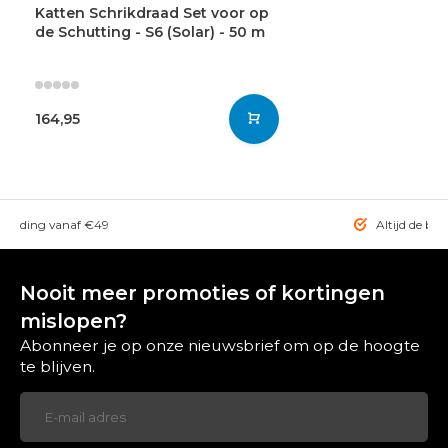
Katten Schrikdraad Set voor op
de Schutting - S6 (Solar) - 50 m
164,95
rzending vanaf €49
Altijd de bes
Nooit meer promoties of kortingen
mislopen?
Abonneer je op onze nieuwsbrief om op de hoogte
te blijven.