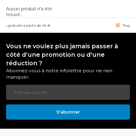
Aucun produit n'a été
trouvé...
atuite à partir de 49 €
Toujours la mei
Vous ne voulez plus jamais passer à
côté d'une promotion ou d'une
réduction ?
Abonnez-vous à notre infolettre pour ne rien
manquer.
S'abonner