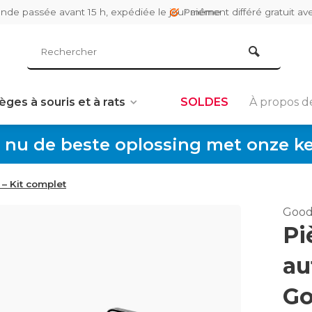
de passée avant 15 h, expédiée le jour même
Paiement différé gratuit av
èges à souris et à rats
SOLDES
À propos d
 nu de beste oplossing met onze keu
– Kit complet
Good
Pi
au
Go