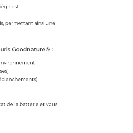
iège est
is, permettant ainsi une
ouris Goodnature® :
'environnement
ses)
 déclenchements)
at de la batterie et vous