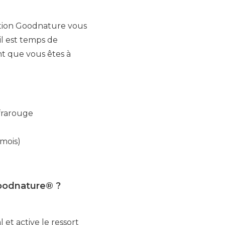
cation Goodnature vous
il est temps de
nt que vous êtes à
nfrarouge
 mois)
oodnature® ?
et active le ressort