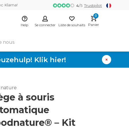
ec Klarna!
4
/
5
Trustpilot
0
Panier
Help
Se connecter
Liste de souhaits
e nous
zehulp! Klik hier!
nature
ège à souris
tomatique
odnature® – Kit