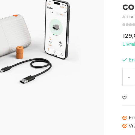
co
Art.nr
129,
Livra
En
-
En
Vr