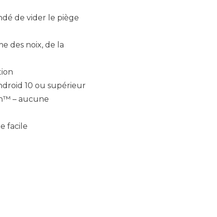
ndé de vider le piège
e des noix, de la
tion
Android 10 ou supérieur
th™ – aucune
e facile