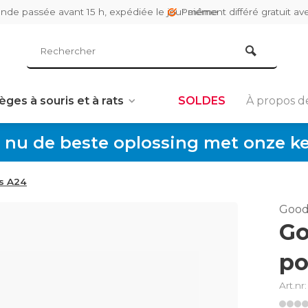
de passée avant 15 h, expédiée le jour même
Paiement différé gratuit av
èges à souris et à rats
SOLDES
À propos d
 nu de beste oplossing met onze keu
ts A24
Good
Go
po
Art.nr