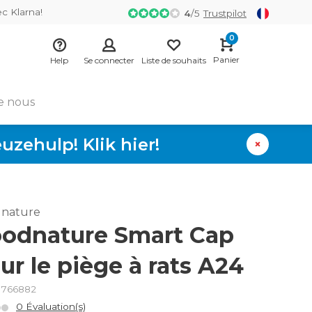
ec Klarna!
4
/
5
Trustpilot
0
Panier
Help
Se connecter
Liste de souhaits
e nous
zehulp! Klik hier!
nature
odnature Smart Cap
ur le piège à rats A24
: 766882
0 Évaluation(s)